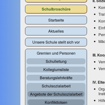
II. So
Kom
Schulbroschüre
Tra
Startseite
Kon
Ein
Aktuelles
Per
Mäd
Unsere Schule stellt sich vor
Gremien und Personen
III. Ko
Schulleitung
Ver
Ver
Kollegiumsliste
Beratungslehrkräfte
IV. Elt
Schulsozialarbeit
Org
Inst
Angebote der Schulsozialarbeit
Hil
Konfliktlotsen