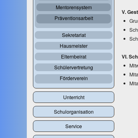
Mentorensystem
V. Ges
Präventionsarbeit
Gru
Sch
Sekretariat
Sch
Hausmeister
Elternbeirat
VI.
Sch
Mit
Schülervertretung
Mit
Förderverein
Mit
Unterricht
Schulorganisation
Service