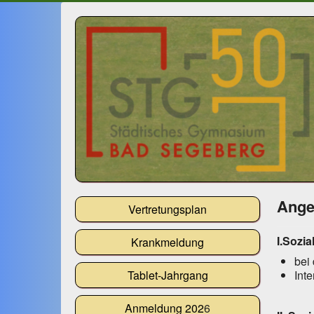
Ange
Vertretungsplan
I.
Sozia
Krankmeldung
bei
Tablet-Jahrgang
Int
Anmeldung 202
6