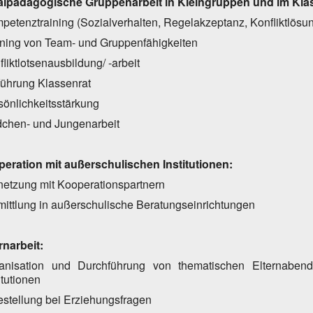
zialpädagogische Gruppenarbeit in Kleingruppen und im Kl
petenztraining (Sozialverhalten, Regelakzeptanz, Konfliktlösu
ining von Team- und Gruppenfähigkeiten
fliktlotsenausbildung/ -arbeit
führung Klassenrat
sönlichkeitsstärkung
chen- und Jungenarbeit
operation mit außerschulischen Institutionen:
netzung mit Kooperationspartnern
mittlung in außerschulische Beratungseinrichtungen
ernarbeit:
anisation und Durchführung von thematischen Elternaben
itutionen
festellung bei Erziehungsfragen