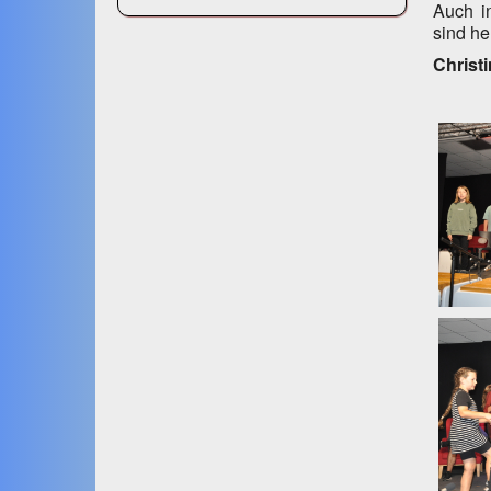
Auch i
sind he
Christ