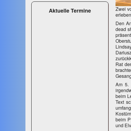
Zwei vo
Aktuelle Termine
erleben
Den An
dead sh
präsen
Oberst
Lindsa
Dariusz
zurückk
Rat der
bracht
Gesangs
Am 5. 
irgend
beim Le
Text s
umfang
Kostüm
beim P
und Elv