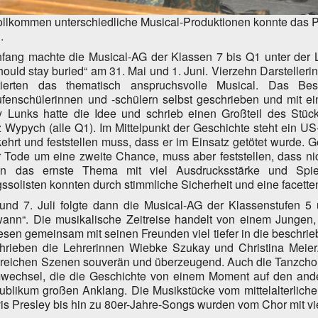
llkommen unterschiedliche Musical-Produktionen konnte das Pu
.
fang machte die Musical-AG der Klassen 7 bis Q1 unter der L
ould stay buried“ am 31. Mai und 1. Juni. Vierzehn Darstellerin
tierten das thematisch anspruchsvolle Musical. Das B
ufenschülerinnen und -schülern selbst geschrieben und mit 
y Lunks hatte die Idee und schrieb einen Großteil des Stücke
 Wypych (alle Q1). Im Mittelpunkt der Geschichte steht ein US
ehrt und feststellen muss, dass er im Einsatz getötet wurde. 
 Tode um eine zweite Chance, muss aber feststellen, dass nic
en das ernste Thema mit viel Ausdrucksstärke und Spi
solisten konnten durch stimmliche Sicherheit und eine facett
und 7. Juli folgte dann die Musical-AG der Klassenstufen 5 
wann“. Die musikalische Zeitreise handelt von einem Jungen,
sen gemeinsam mit seinen Freunden viel tiefer in die beschri
chrieben die Lehrerinnen Wiebke Szukay und Christina Meier. 
reichen Szenen souverän und überzeugend. Auch die Tanzchor
wechsel, die die Geschichte von einem Moment auf den andere
ublikum großen Anklang. Die Musikstücke vom mittelalterlich
is Presley bis hin zu 80er-Jahre-Songs wurden vom Chor mit vi